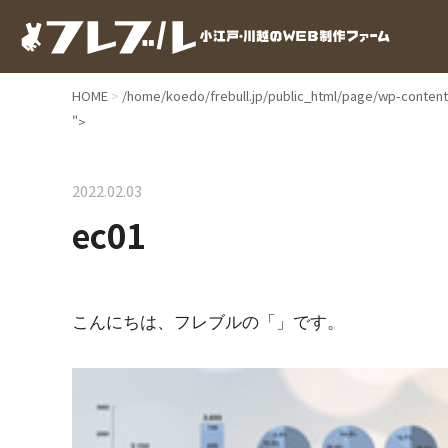
HOME
/home/koedo/frebull.jp/public_html/page/wp-content/
">
Warning
: Undefined array key 0 in
/home/koedo/frebull.jp
2022.02.03
Warning
: Attempt to read property "name" on null in
/home/ko
ec01
ec01
こんにちは、フレブルの「」です。