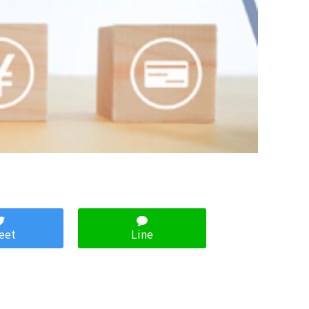
eet
Line