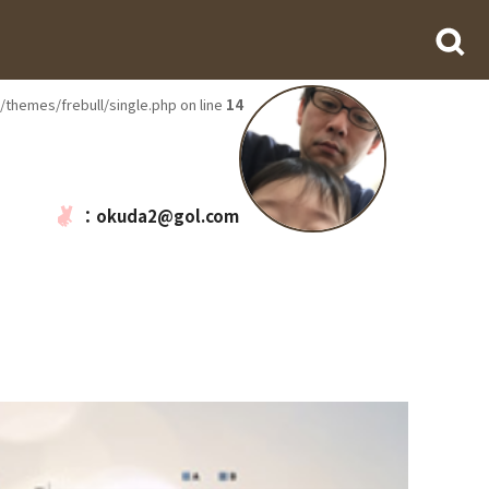
themes/frebull/single.php on line
14
/public_html/page/wp-content/themes/frebull/single.php
on line
1
：okuda2@gol.com
edo/frebull.jp/public_html/page/wp-content/themes/frebull/single