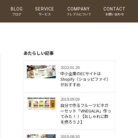
BLOG
SERVICE
COMPANY
CONTACT
ブログ
サービス
フレブルについて
お問い合わせ
5
あたらしい記事
.php
on line
15
2022.01.29
中小企業のECサイトは
Shopify（ショッピファイ）
がおすすめ
2019.09.09
自分で作るフルーツビネガ
ーセット「VINEGALIA」作っ
てみた！！【おしゃれに酢
を摂ろう♪】
2019.08.30